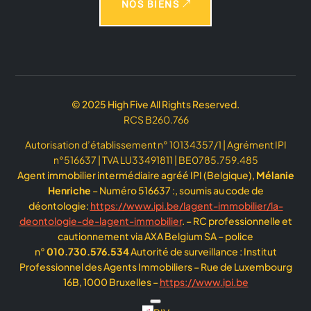
NOS BIENS
© 2025 High Five All Rights Reserved.
RCS B260.766
Autorisation d’établissement n° 10134357/1 | Agrément IPI
n°516637 | TVA LU33491811 | BE0785.759.485
Agent immobilier intermédiaire agréé IPI (Belgique),
Mélanie
Henriche
– Numéro 516637 :, soumis au code de
déontologie:
https://www.ipi.be/lagent-immobilier/la-
deontologie-de-lagent-immobilier
. – RC professionnelle et
cautionnement via AXA Belgium SA – police
n°
010.730.576.534
Autorité de surveillance : Institut
Professionnel des Agents Immobiliers – Rue de Luxembourg
16B, 1000 Bruxelles –
https://www.ipi.be