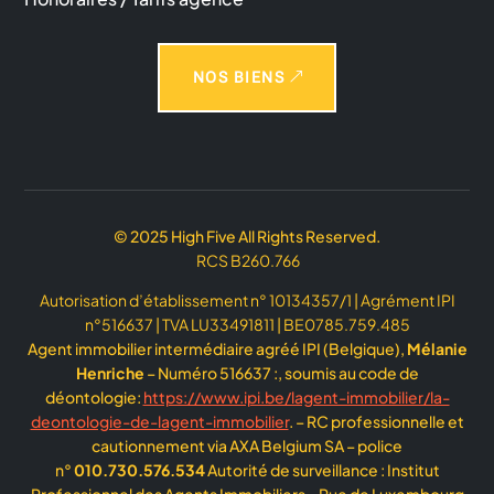
NOS BIENS
© 2025 High Five All Rights Reserved.
RCS B260.766
Autorisation d’établissement n° 10134357/1 | Agrément IPI
n°516637 | TVA LU33491811 | BE0785.759.485
Agent immobilier intermédiaire agréé IPI (Belgique),
Mélanie
Henriche
– Numéro 516637 :, soumis au code de
déontologie:
https://www.ipi.be/lagent-immobilier/la-
deontologie-de-lagent-immobilier
. – RC professionnelle et
cautionnement via AXA Belgium SA – police
n°
010.730.576.534
Autorité de surveillance : Institut