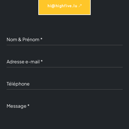
hi@highfive.lu